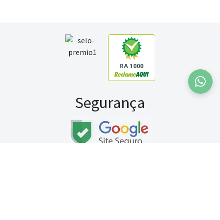
RA 1000
Segurança
Fale conosco:
WhatsApp
Seg a sex (exceto feriados) / das 8h às 20h
Sábado (9h às 13h)