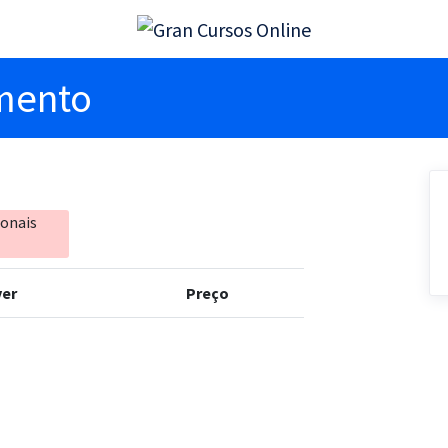
imento
ionais
er
Preço