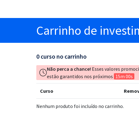
Carrinho
de invest
0
curso no carrinho
Não perca a chance!
Esses valores promoc
estão garantidos nos próximos
15m 00s
Curso
Remov
Nenhum produto foi incluído no carrinho.