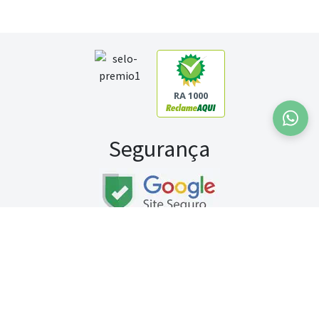
RA 1000
Segurança
Fale conosco:
WhatsApp
Seg a sex (exceto feriados) / das 8h às 20h
Sábado (9h às 13h)