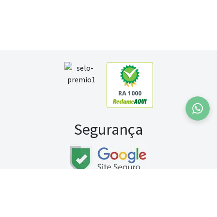
RA 1000
Segurança
Fale conosco:
WhatsApp
Seg a sex (exceto feriados) / das 8h às 20h
Sábado (9h às 13h)