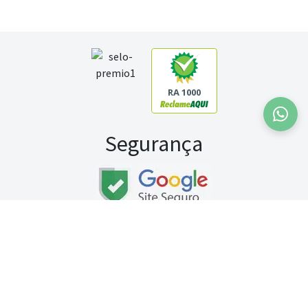
RA 1000
Segurança
Fale conosco:
WhatsApp
Seg a sex (exceto feriados) / das 8h às 20h
Sábado (9h às 13h)