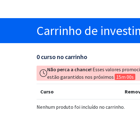
Carrinho
de invest
0
curso no carrinho
Não perca a chance!
Esses valores promoc
estão garantidos nos próximos
15m 00s
Curso
Remov
Nenhum produto foi incluído no carrinho.