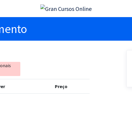
imento
ionais
er
Preço