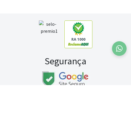
RA 1000
Segurança
Fale conosco:
WhatsApp
Seg a sex (exceto feriados) / das 8h às 20h
Sábado (9h às 13h)