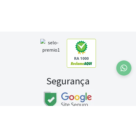
RA 1000
Segurança
Fale conosco:
WhatsApp
Seg a sex (exceto feriados) / das 8h às 20h
Sábado (9h às 13h)