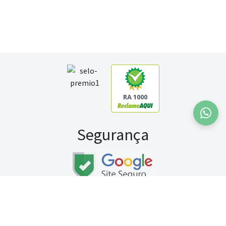
RA 1000
Segurança
Fale conosco:
WhatsApp
Seg a sex (exceto feriados) / das 8h às 20h
Sábado (9h às 13h)