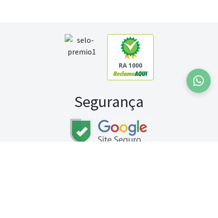
RA 1000
Segurança
Fale conosco:
WhatsApp
Seg a sex (exceto feriados) / das 8h às 20h
Sábado (9h às 13h)