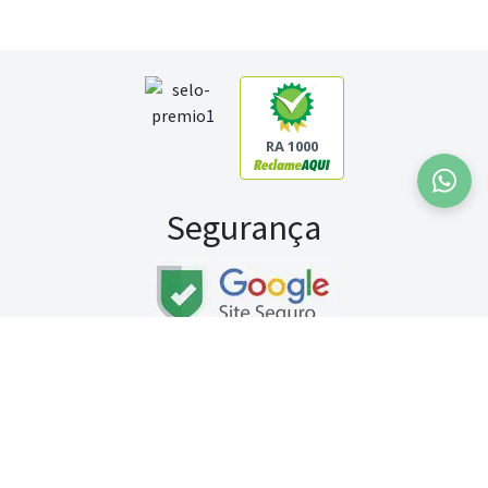
RA 1000
Segurança
Fale conosco:
WhatsApp
Seg a sex (exceto feriados) / das 8h às 20h
Sábado (9h às 13h)