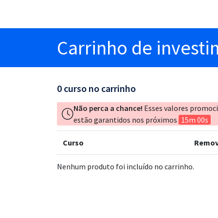
Carrinho
de invest
0
curso no carrinho
Não perca a chance!
Esses valores promoc
estão garantidos nos próximos
15m 00s
Curso
Remov
Nenhum produto foi incluído no carrinho.