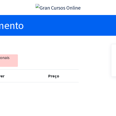
imento
ionais
er
Preço