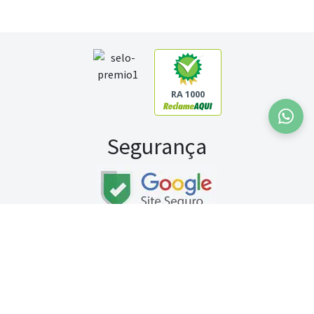
RA 1000
Segurança
Fale conosco:
WhatsApp
Seg a sex (exceto feriados) / das 8h às 20h
Sábado (9h às 13h)