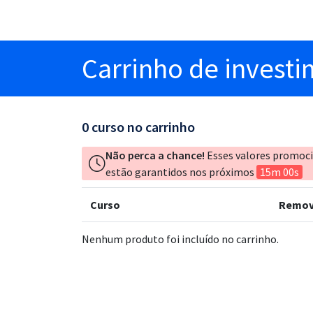
Carrinho
de invest
0
curso no carrinho
Não perca a chance!
Esses valores promoc
estão garantidos nos próximos
15m 00s
Curso
Remov
Nenhum produto foi incluído no carrinho.