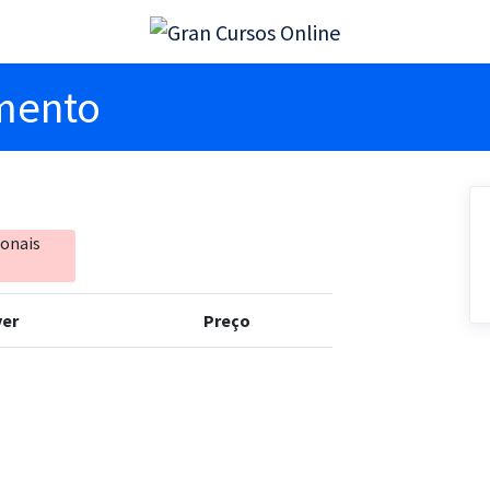
imento
ionais
er
Preço