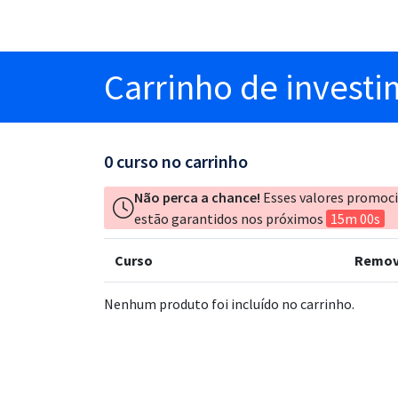
Carrinho
de invest
0
curso no carrinho
Não perca a chance!
Esses valores promoc
estão garantidos nos próximos
15m 00s
Curso
Remov
Nenhum produto foi incluído no carrinho.