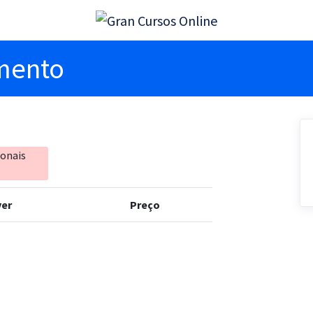
imento
ionais
er
Preço