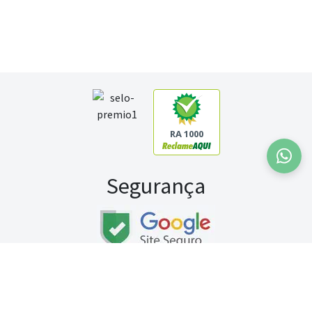
RA 1000
Segurança
Fale conosco:
WhatsApp
Seg a sex (exceto feriados) / das 8h às 20h
Sábado (9h às 13h)