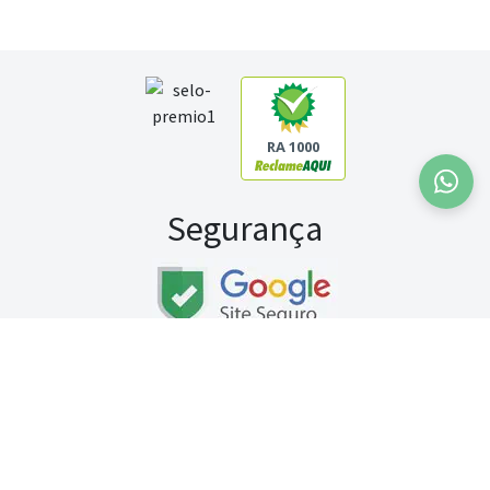
RA 1000
Segurança
Fale conosco:
WhatsApp
Seg a sex (exceto feriados) / das 8h às 20h
Sábado (9h às 13h)