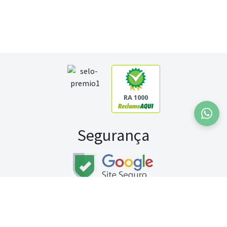
RA 1000
Segurança
Fale conosco:
WhatsApp
Seg a sex (exceto feriados) / das 8h às 20h
Sábado (9h às 13h)