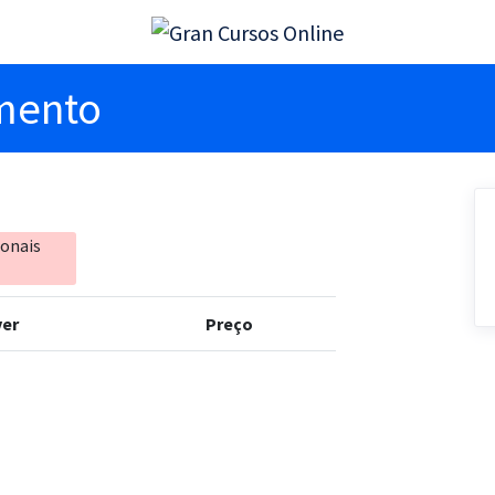
imento
ionais
er
Preço