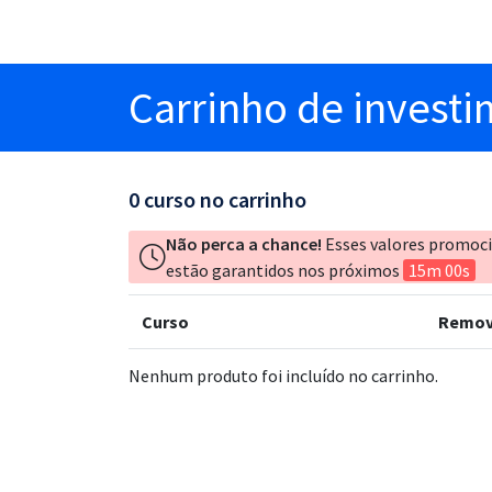
Carrinho
de invest
0
curso no carrinho
Não perca a chance!
Esses valores promoc
estão garantidos nos próximos
15m 00s
Curso
Remov
Nenhum produto foi incluído no carrinho.