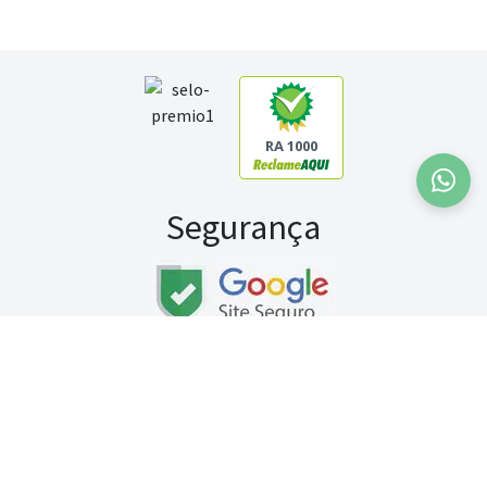
RA 1000
Segurança
Fale conosco:
WhatsApp
Seg a sex (exceto feriados) / das 8h às 20h
Sábado (9h às 13h)