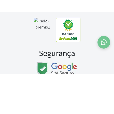
RA 1000
Segurança
Fale conosco:
WhatsApp
Seg a sex (exceto feriados) / das 8h às 20h
Sábado (9h às 13h)