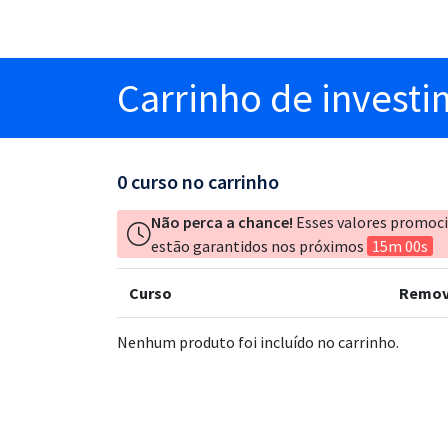
Carrinho
de invest
0
curso no carrinho
Não perca a chance!
Esses valores promoc
estão garantidos nos próximos
15m 00s
Curso
Remov
Nenhum produto foi incluído no carrinho.