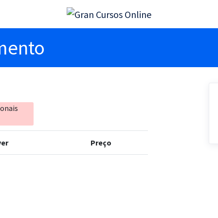
imento
ionais
er
Preço