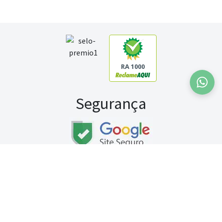
RA 1000
Segurança
Fale conosco:
WhatsApp
Seg a sex (exceto feriados) / das 8h às 20h
Sábado (9h às 13h)