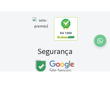
RA 1000
Segurança
Fale conosco:
WhatsApp
Seg a sex (exceto feriados) / das 8h às 20h
Sábado (9h às 13h)