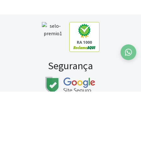
RA 1000
Segurança
Fale conosco:
WhatsApp
Seg a sex (exceto feriados) / das 8h às 20h
Sábado (9h às 13h)