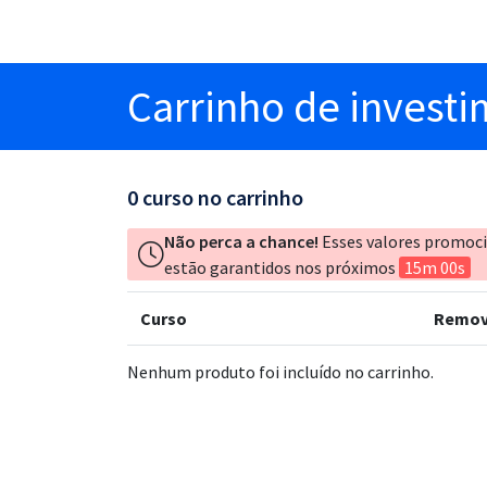
Carrinho
de invest
0
curso no carrinho
Não perca a chance!
Esses valores promoc
estão garantidos nos próximos
15m 00s
Curso
Remov
Nenhum produto foi incluído no carrinho.