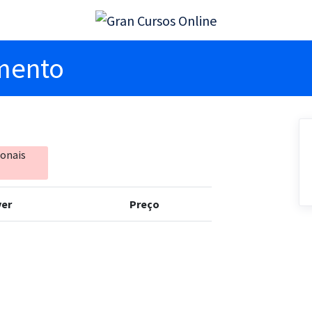
imento
ionais
er
Preço