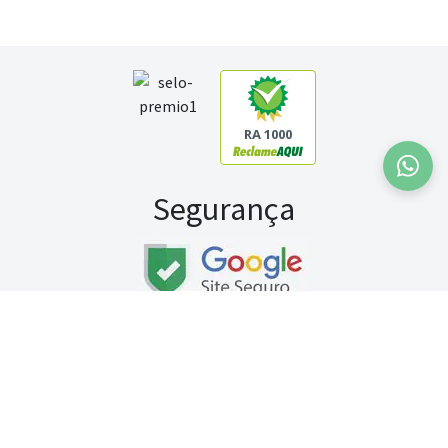
RA 1000
Segurança
Fale conosco:
WhatsApp
Seg a sex (exceto feriados) / das 8h às 20h
Sábado (9h às 13h)