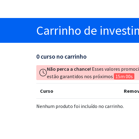
Carrinho
de invest
0
curso no carrinho
Não perca a chance!
Esses valores promoc
estão garantidos nos próximos
15m 00s
Curso
Remov
Nenhum produto foi incluído no carrinho.