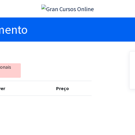
imento
ionais
er
Preço