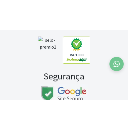
RA 1000
Segurança
Fale conosco:
WhatsApp
Seg a sex (exceto feriados) / das 8h às 20h
Sábado (9h às 13h)