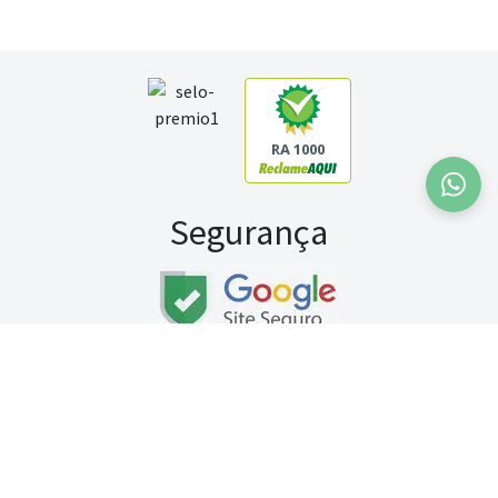
RA 1000
Segurança
Fale conosco:
WhatsApp
Seg a sex (exceto feriados) / das 8h às 20h
Sábado (9h às 13h)