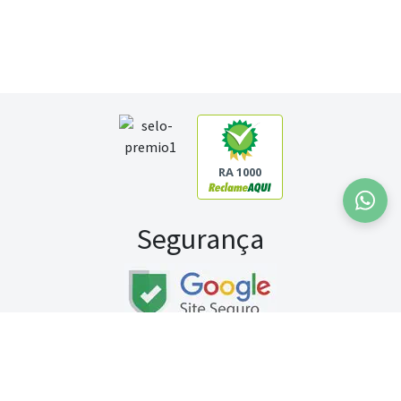
RA 1000
Segurança
Fale conosco:
WhatsApp
Seg a sex (exceto feriados) / das 8h às 20h
Sábado (9h às 13h)