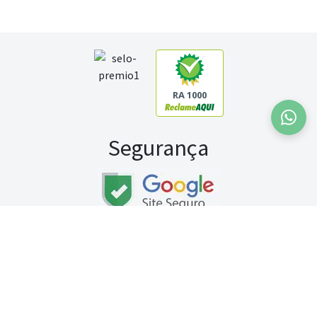
RA 1000
Segurança
Fale conosco:
WhatsApp
Seg a sex (exceto feriados) / das 8h às 20h
Sábado (9h às 13h)