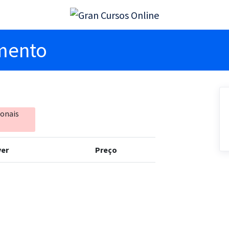
imento
ionais
er
Preço