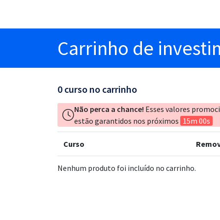
Carrinho
de invest
0
curso no carrinho
Não perca a chance!
Esses valores promoc
estão garantidos nos próximos
15m 00s
Curso
Remov
Nenhum produto foi incluído no carrinho.