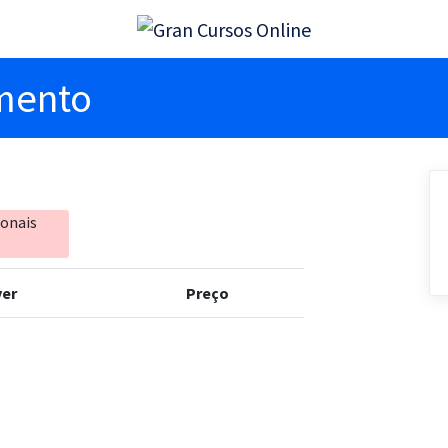
imento
ionais
er
Preço