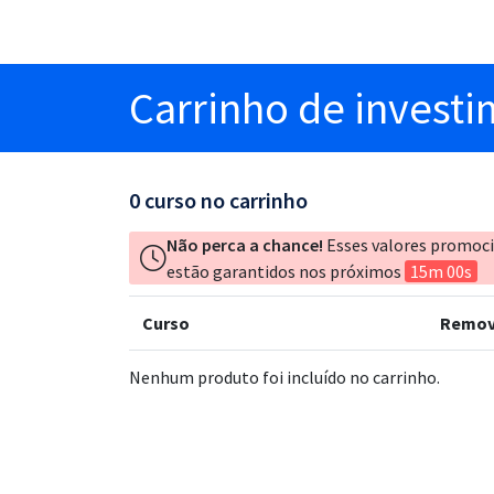
Carrinho
de invest
0
curso no carrinho
Não perca a chance!
Esses valores promoc
estão garantidos nos próximos
15m 00s
Curso
Remov
Nenhum produto foi incluído no carrinho.