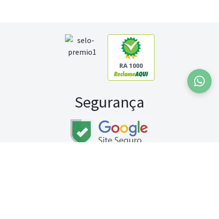
RA 1000
Segurança
Fale conosco:
WhatsApp
Seg a sex (exceto feriados) / das 8h às 20h
Sábado (9h às 13h)