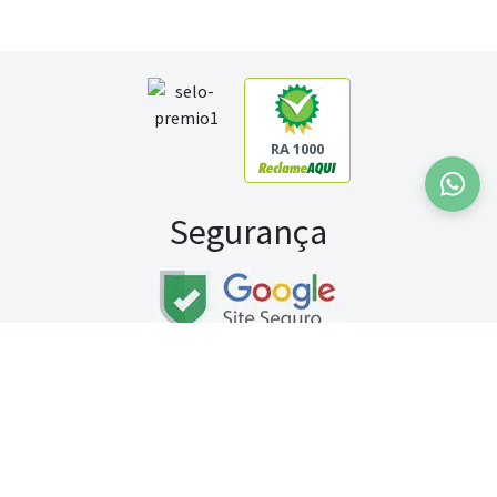
RA 1000
Segurança
Fale conosco:
WhatsApp
Seg a sex (exceto feriados) / das 8h às 20h
Sábado (9h às 13h)