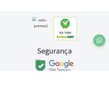
RA 1000
Segurança
Fale conosco:
WhatsApp
Seg a sex (exceto feriados) / das 8h às 20h
Sábado (9h às 13h)