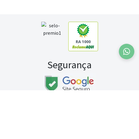
RA 1000
Segurança
Fale conosco:
WhatsApp
Seg a sex (exceto feriados) / das 8h às 20h
Sábado (9h às 13h)