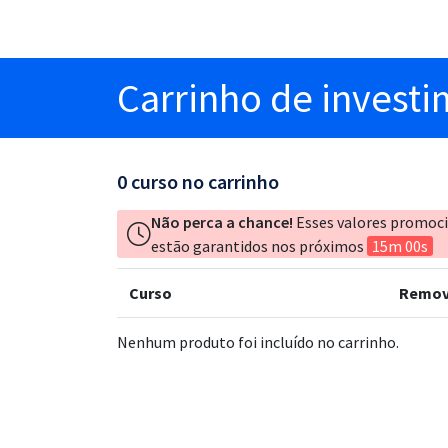
Carrinho
de invest
0
curso no carrinho
Não perca a chance!
Esses valores promoc
estão garantidos nos próximos
15m 00s
Curso
Remov
Nenhum produto foi incluído no carrinho.