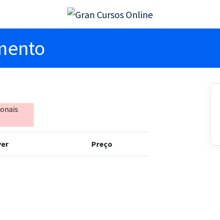
imento
ionais
er
Preço