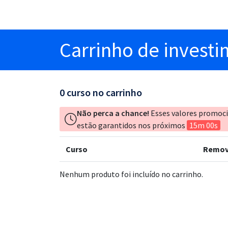
Carrinho
de invest
0
curso no carrinho
Não perca a chance!
Esses valores promoc
estão garantidos nos próximos
15m 00s
Curso
Remov
Nenhum produto foi incluído no carrinho.