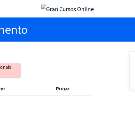
imento
ionais
er
Preço