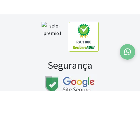
RA 1000
Segurança
Fale conosco:
WhatsApp
Seg a sex (exceto feriados) / das 8h às 20h
Sábado (9h às 13h)