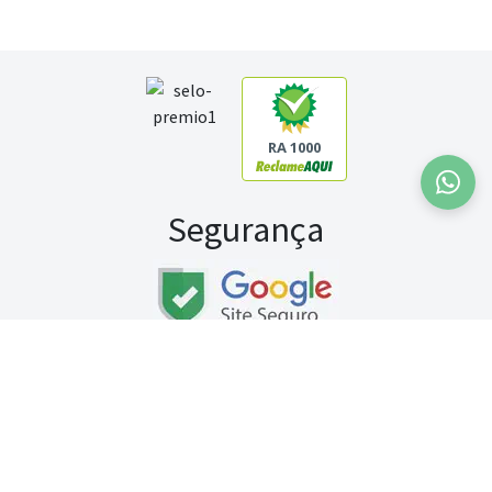
RA 1000
Segurança
Fale conosco:
WhatsApp
Seg a sex (exceto feriados) / das 8h às 20h
Sábado (9h às 13h)