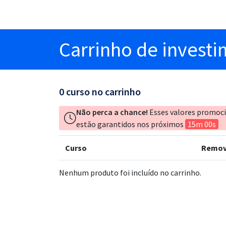
Carrinho
de invest
0
curso no carrinho
Não perca a chance!
Esses valores promoc
estão garantidos nos próximos
15m 00s
Curso
Remov
Nenhum produto foi incluído no carrinho.