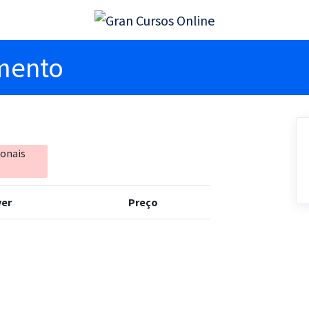
imento
ionais
er
Preço