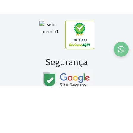
RA 1000
Segurança
Fale conosco:
WhatsApp
Seg a sex (exceto feriados) / das 8h às 20h
Sábado (9h às 13h)