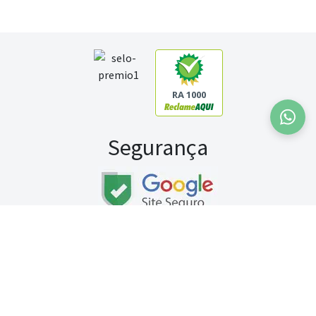
RA 1000
Segurança
Fale conosco:
WhatsApp
Seg a sex (exceto feriados) / das 8h às 20h
Sábado (9h às 13h)