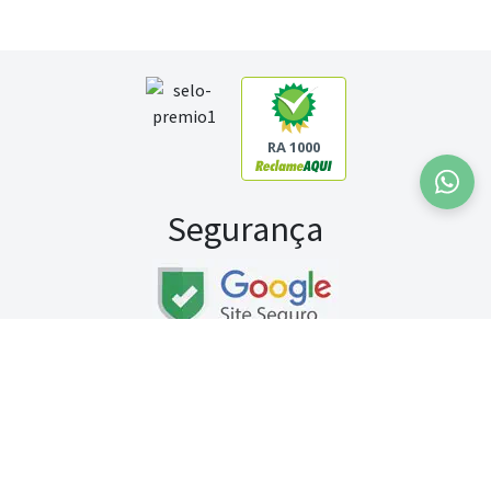
RA 1000
Segurança
Fale conosco:
WhatsApp
Seg a sex (exceto feriados) / das 8h às 20h
Sábado (9h às 13h)