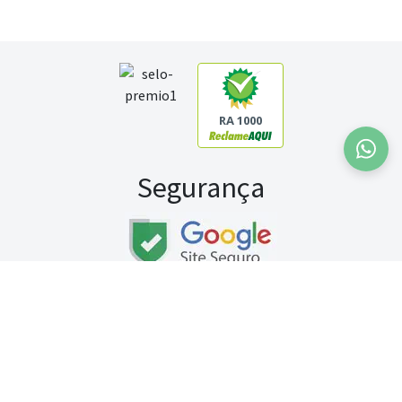
RA 1000
Segurança
Fale conosco:
WhatsApp
Seg a sex (exceto feriados) / das 8h às 20h
Sábado (9h às 13h)