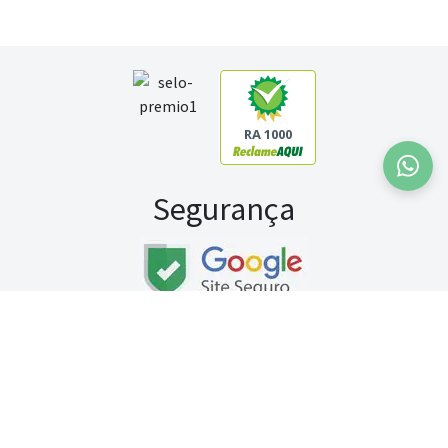
RA 1000
Segurança
Fale conosco:
WhatsApp
Seg a sex (exceto feriados) / das 8h às 20h
Sábado (9h às 13h)