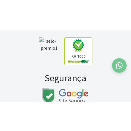
RA 1000
Segurança
Fale conosco:
WhatsApp
Seg a sex (exceto feriados) / das 8h às 20h
Sábado (9h às 13h)