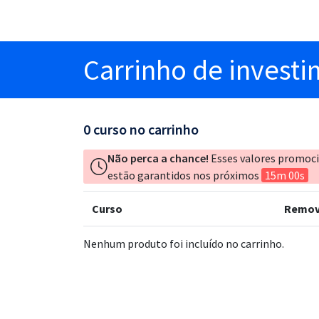
Carrinho
de invest
0
curso no carrinho
Não perca a chance!
Esses valores promoc
estão garantidos nos próximos
15m 00s
Curso
Remov
Nenhum produto foi incluído no carrinho.