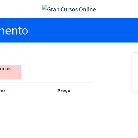
imento
ionais
er
Preço